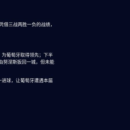
。凭借三战两胜一负的战绩，
，为葡萄牙取得领先；下半
前由努涅斯扳回一城，但未能
一进球，让葡萄牙遭遇本届