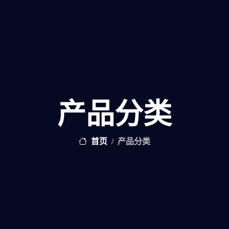
产品分类
首页
产品分类