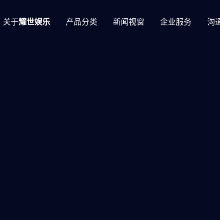
关于
耀世娱乐
产品分类
新闻视窗
企业服务
沟