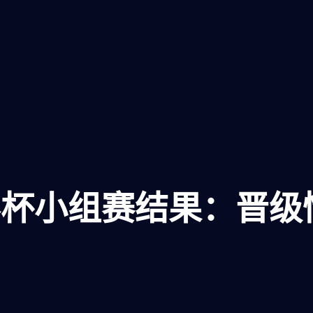
界杯小组赛结果：晋级