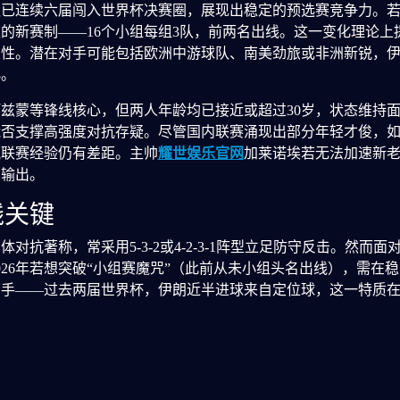
已连续六届闯入世界杯决赛圈，展现出稳定的预选赛竞争力。若顺
队的新赛制——16个小组每组3队，前两名出线。这一变化理论
定性。潜在对手可能包括欧洲中游球队、南美劲旅或非洲新锐，
小。
兹蒙等锋线核心，但两人年龄均已接近或超过30岁，状态维持
能否支撑高强度对抗存疑。尽管国内联赛涌现出部分年轻才俊，
流联赛经验仍有差距。主帅
耀世娱乐官网
加莱诺埃若无法加速新
续输出。
线关键
对抗著称，常采用5-3-2或4-2-3-1阵型立足防守反击。然而
026年若想突破“小组赛魔咒”（此前从未小组头名出线），需在
负手——过去两届世界杯，伊朗近半进球来自定位球，这一特质
理突破
始终未能闯过16强关卡，2018年与西班牙、葡萄牙同组惜败，