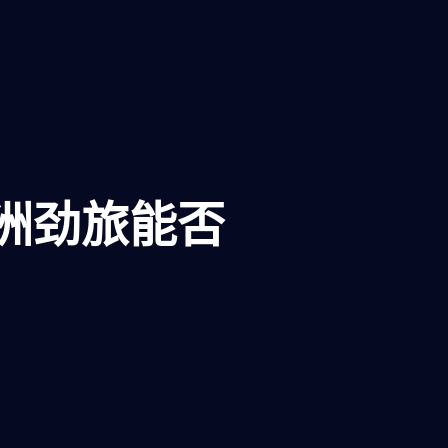
亚洲劲旅能否