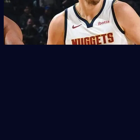
这一调整的成功依赖于两个关键前提：一是库里与汤普森等
外线球员具备快速闭合传球路线的能力；二是卢尼或戴维斯
在弱侧能及时补位。当格林短暂离开禁区时，弱侧大个子需
横向移动封锁约基奇可能的吊传选项，而外线则必须切断向
穆雷或波特的短传路径。实战中，勇士通过压缩约基奇的决
策窗口，迫使其将球回传给掩护顺下的戈登——而后者终结