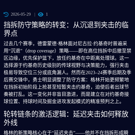
2026-05-29
1
挡拆防守策略的转变：从沉退到夹击的临
界点
过去几个赛季，德雷蒙德·格林面对尼古拉·约基奇时普遍采
用“沉退”（drop coverage）策略——即在高位挡拆中后撤至禁
区边缘，优先保护篮下，放任约基奇在中距离处理球。这一
选择源于约基奇历史级别的传球视野与决策能力，强行夹击
极易导致空位三分或底角漏人。然而在2023–24赛季后期及季
后赛交锋中，勇士明显调整了防守方案：格林开始更频繁地
在挡拆初始阶段上抢甚至短暂夹击约基奇，迫使后者出球节
奏被打乱。这一变化并非盲目激进，而是建立在对约基奇接
球位置、持球时间及掘金进攻发起模式的精准预判之上。
轮转链条的激活逻辑：延迟夹击如何释放
外线
格林的新策略核心在于“延迟夹击”——他并不在挡拆形成瞬